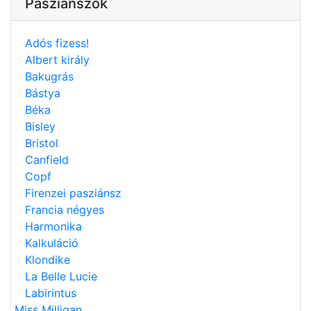
Pasziánszok
Adós fizess!
Albert király
Bakugrás
Bástya
Béka
Bisley
Bristol
Canfield
Copf
Firenzei pasziánsz
Francia négyes
Harmonika
Kalkuláció
Klondike
La Belle Lucie
Labirintus
Miss Milligan