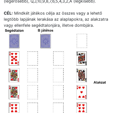
(legerősebb), Q,J,10,9,8,7,6,5,4,3,2,A (legkisebb).
CÉL:
Mindkét játékos célja az összes vagy a lehető
legtöbb lapjának lerakása az alaplapokra, az alakzatra
vagy ellenfele segédtalonjára, illetve dombjára.