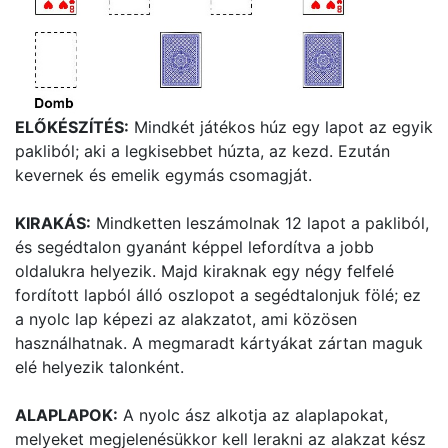
ELŐKÉSZÍTÉS:
Mindkét játékos húz egy lapot az egyik
pakliból; aki a legkisebbet húzta, az kezd. Ezután
kevernek és emelik egymás csomagját.
KIRAKÁS:
Mindketten leszámolnak 12 lapot a pakliból,
és segédtalon gyanánt képpel lefordítva a jobb
oldalukra helyezik. Majd kiraknak egy négy felfelé
fordított lapból álló oszlopot a segédtalonjuk fölé; ez
a nyolc lap képezi az alakzatot, ami közösen
használhatnak. A megmaradt kártyákat zártan maguk
elé helyezik talonként.
ALAPLAPOK:
A nyolc ász alkotja az alaplapokat,
melyeket megjelenésükkor kell lerakni az alakzat kész