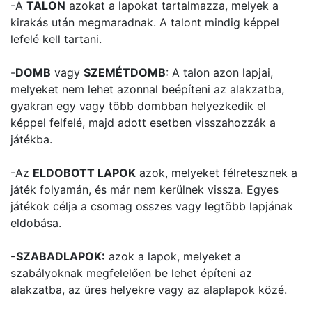
-A
TALON
azokat a lapokat tartalmazza, melyek a
kirakás után megmaradnak. A talont mindig képpel
lefelé kell tartani.
-
DOMB
vagy
SZEMÉTDOMB
: A talon azon lapjai,
melyeket nem lehet azonnal beépíteni az alakzatba,
gyakran egy vagy több dombban helyezkedik el
képpel felfelé, majd adott esetben visszahozzák a
játékba.
-Az
ELDOBOTT LAPOK
azok, melyeket félretesznek a
játék folyamán, és már nem kerülnek vissza. Egyes
játékok célja a csomag osszes vagy legtöbb lapjának
eldobása.
-SZABADLAPOK:
azok a lapok, melyeket a
szabályoknak megfelelően be lehet építeni az
alakzatba, az üres helyekre vagy az alaplapok közé.