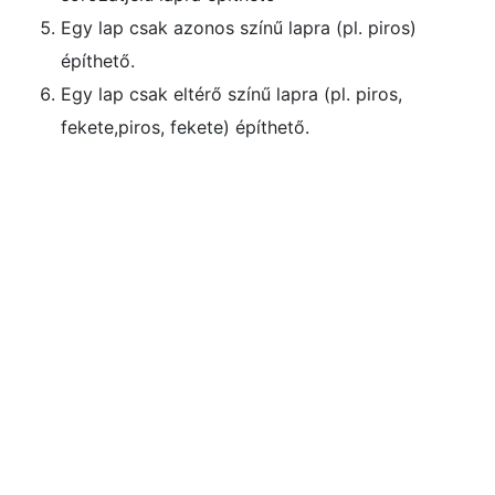
Egy lap csak azonos színű lapra (pl. piros)
építhető.
Egy lap csak eltérő színű lapra (pl. piros,
fekete,piros, fekete) építhető.