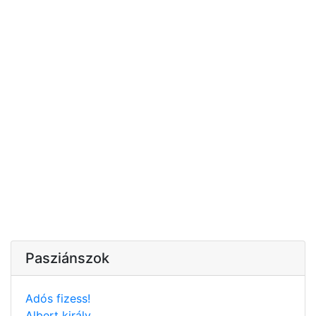
Pasziánszok
Adós fizess!
Albert király