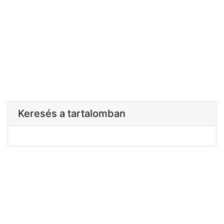
Keresés a tartalomban