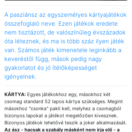
A pasziánsz az egyszemélyes kártyajátékok
összefoglaló neve. Ezen játékok eredete
nem tisztázott, de valószínűleg évszázadok
óta léteznek, és ma is több száz ilyen játék
van. Számos játék kimenetele leginkább a
keveréstől függ, mások pedig nagy
gyakorlatot és jó ítélőképességet
igényelnek.
KÁRTYA:
Egyes játékokhoz egy, másokhoz két
csomag standard 52 lapos kártya szükséges. Megint
másokhoz "csonka" pakli kell, melyhez a csomagból
bizonyos lapokat a játékot megelőzően kivesznek.
Bizonyos játékok lehetővé teszik a joker alkalmazását.
Az ász - hacsak a szabály másként nem írja elő - a