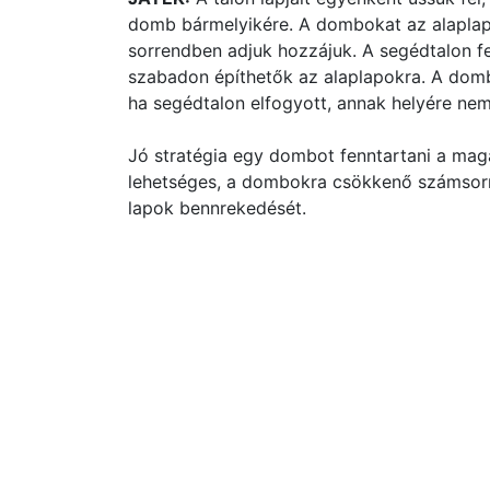
domb bármelyikére. A dombokat az alaplapok
sorrendben adjuk hozzájuk. A segédtalon fe
szabadon építhetők az alaplapokra. A domb
ha segédtalon elfogyott, annak helyére nem
Jó stratégia egy dombot fenntartani a maga
lehetséges, a dombokra csökkenő számsorre
lapok bennrekedését.