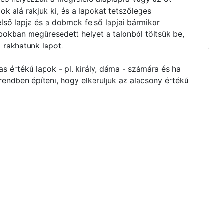
 alá rakjuk ki, és a lapokat tetszőleges
lső lapja és a dobmok felső lapjai bármikor
okban megüresedett helyet a talonből töltsük be,
 rakhatunk lapot.
s értékű lapok - pl. király, dáma - számára és ha
ndben építeni, hogy elkerüljük az alacsony értékű