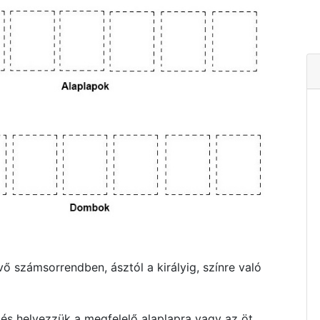
vő számsorrendben, ásztól a királyig, színre való
, és helyezzük a megfelelő alaplapra vagy az öt