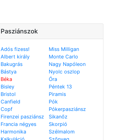
Pasziánszok
Adós fizess!
Miss Milligan
Albert király
Monte Carlo
Bakugrás
Nagy Napóleon
Bástya
Nyolc oszlop
Béka
Óra
Bisley
Péntek 13
Bristol
Piramis
Canfield
Pók
Copf
Pókerpasziánsz
Firenzei pasziánsz
Sikanőz
Francia négyes
Skorpió
Harmonika
Szélmalom
Kalkuláció
Szőnyeg