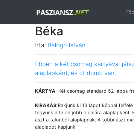
Főo
Béka
Írta:
Balogh István
Ebben a két csomag kártyával játs
alaplapként, és öt domb van.
KÁRTYA:
Két csomag standard 52 lapos fr
KIRAKÁS:
Rakjunk ki 13 lapot képpel felfel
tegyünk a talon jobb oldalára alaplapként.
ászt a talonból alaplapnak. A többi ászt me
alaplapot kapjunk.