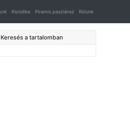
yok
Klondike
Piramis pasziánsz
Rólunk
Keresés a tartalomban