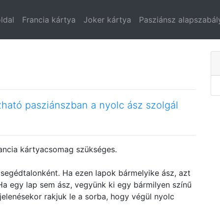
ldal
Francia kártya
Joker kártya
Pasziánsz alapszabál
zható pasziánszban a nyolc ász szolgál
ancia kártyacsomag szükséges.
é segédtalonként. Ha ezen lapok bármelyike ász, azt
 Ha egy lap sem ász, vegyünk ki egy bármilyen színű
jelenésekor rakjuk le a sorba, hogy végül nyolc