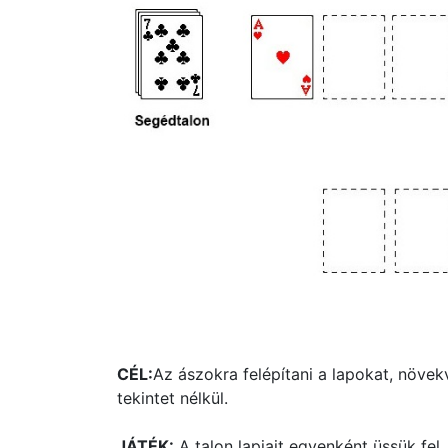
CÉL:
Az ászokra felépítani a lapokat, növek
tekintet nélkül.
JÁTÉK:
A talon lapjait egyenként üssük fel