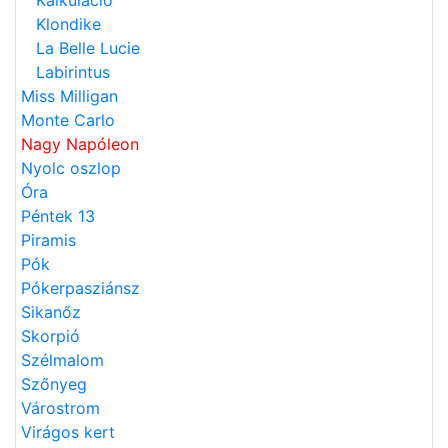
Klondike
La Belle Lucie
Labirintus
Miss Milligan
Monte Carlo
Nagy Napóleon
Nyolc oszlop
Óra
Péntek 13
Piramis
Pók
Pókerpasziánsz
Sikanőz
Skorpió
Szélmalom
Szőnyeg
Várostrom
Virágos kert