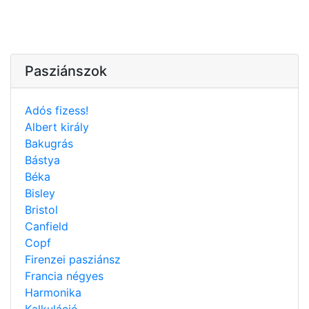
Pasziánszok
Adós fizess!
Albert király
Bakugrás
Bástya
Béka
Bisley
Bristol
Canfield
Copf
Firenzei pasziánsz
Francia négyes
Harmonika
Kalkuláció