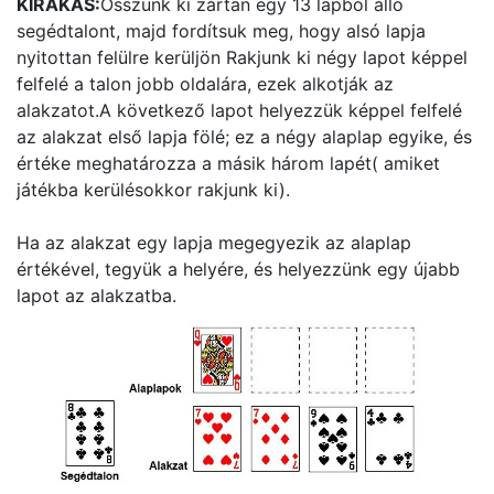
KIRAKÁS:
Osszunk ki zártan egy 13 lapból álló
segédtalont, majd fordítsuk meg, hogy alsó lapja
nyitottan felülre kerüljön Rakjunk ki négy lapot képpel
felfelé a talon jobb oldalára, ezek alkotják az
alakzatot.A következő lapot helyezzük képpel felfelé
az alakzat első lapja fölé; ez a négy alaplap egyike, és
értéke meghatározza a másik három lapét( amiket
játékba kerülésokkor rakjunk ki).
Ha az alakzat egy lapja megegyezik az alaplap
értékével, tegyük a helyére, és helyezzünk egy újabb
lapot az alakzatba.