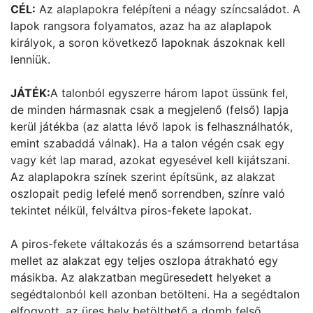
CÉL:
Az alaplapokra felépíteni a néagy színcsaládot. A
lapok rangsora folyamatos, azaz ha az alaplapok
királyok, a soron következő lapoknak ászoknak kell
lenniük.
JÁTÉK:
A talonból egyszerre három lapot üssünk fel,
de minden hármasnak csak a megjelenő (felső) lapja
kerül játékba (az alatta lévő lapok is felhasználhatók,
emint szabaddá válnak). Ha a talon végén csak egy
vagy két lap marad, azokat egyesével kell kijátszani.
Az alaplapokra színek szerint építsünk, az alakzat
oszlopait pedig lefelé menő sorrendben, színre való
tekintet nélkül, felváltva piros-fekete lapokat.
A piros-fekete váltakozás és a számsorrend betartása
mellet az alakzat egy teljes oszlopa átrakható egy
másikba. Az alakzatban megüresedett helyeket a
segédtalonból kell azonban betölteni. Ha a segédtalon
elfogyott, az üres hely betölthető a domb felső