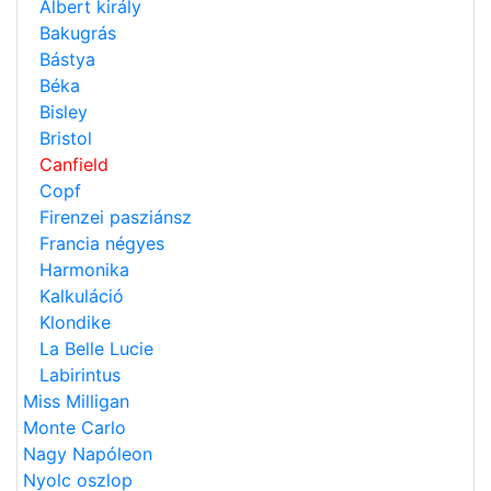
Albert király
Bakugrás
Bástya
Béka
Bisley
Bristol
Canfield
Copf
Firenzei pasziánsz
Francia négyes
Harmonika
Kalkuláció
Klondike
La Belle Lucie
Labirintus
Miss Milligan
Monte Carlo
Nagy Napóleon
Nyolc oszlop