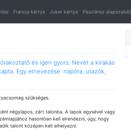
ldal
Francia kártya
Joker kártya
Pasziánsz alapszabál
szórakoztatő és igen gyors. Nevét a kirakás
kapta. Egy elnevezése: napóra, utazók,
rtyacsomag szükséges.
ént négylapos, zárt talonba. A lapok egysével vagy
zámlapjához hasonlóan kell elrendezni, úgy, hogy
adik talont középen kell elhelyezni.