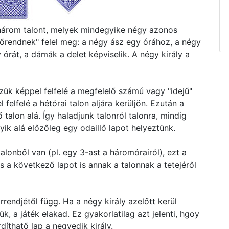
nhárom talont, melyek mindegyike négy azonos
időrendnek" felel meg: a négy ász egy órához, a négy
 órát, a dámák a delet képviselik. A négy király a
zük képpel felfelé a megfelelő számú vagy "idejű"
l felfelé a hétórai talon aljára kerüljön. Ezután a
 talon alá. Így haladjunk talonról talonra, mindig
yik alá előzőleg egy odaillő lapot helyeztünk.
alonből van (pl. egy 3-ast a háromórairól), ezt a
 a következő lapot is annak a talonnak a tetejéről
rendjétől függ. Ha a négy király azelőtt kerül
ük, a játék elakad. Ez gyakorlatilag azt jelenti, hgoy
rdíthatő lap a negyedik király.