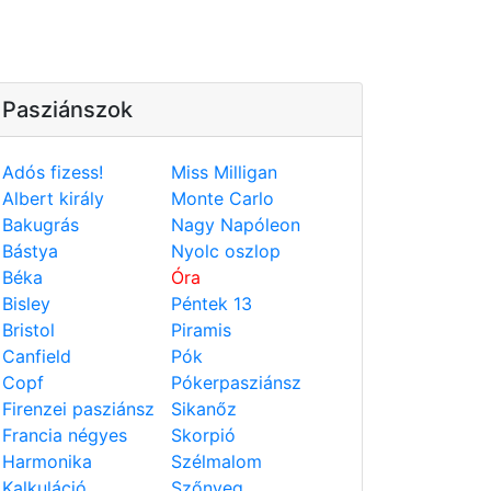
Pasziánszok
Adós fizess!
Miss Milligan
Albert király
Monte Carlo
Bakugrás
Nagy Napóleon
Bástya
Nyolc oszlop
Béka
Óra
Bisley
Péntek 13
Bristol
Piramis
Canfield
Pók
Copf
Pókerpasziánsz
Firenzei pasziánsz
Sikanőz
Francia négyes
Skorpió
Harmonika
Szélmalom
Kalkuláció
Szőnyeg