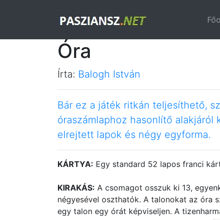
Főo
Óra
Írta:
Balogh István
Bár ez a játék ritkán teljesíthető, 
óraszámlaphoz hasonlítő alakjáról 
elrejtett lapok és négy egyforma.
KÁRTYA:
Egy standard 52 lapos franci ká
KIRAKÁS:
A csomagot osszuk ki 13, egyenk
négyesével oszthatók. A talonokat az óra s
egy talon egy órát képviseljen. A tizenharm