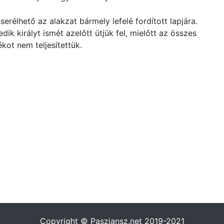
serélhető az alakzat bármely lefelé fordított lapjára.
k királyt ismét azelőtt ütjük fel, mielőtt az összes
ékot nem teljesítettük.
Copyright © Pasziansz.net 2019-2021