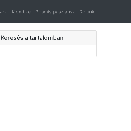
yok
Klondike
Piramis pasziánsz
Rólunk
Keresés a tartalomban