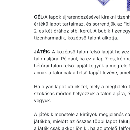
CÉL:
A lapok újrarendezésével kirakni tize
értékű lapot tartalmaz, és sorrendjük az "
2-es két órához stb. kerül. A bubik tizenegy
tizenharmadik, középső talont alkotja.
JÁTÉK:
A középső talon felső lapját helyez
talon aljára. Például, ha ez a lap 7-es, képpe
hétórai talon felső lapját tegyük a megfelelő
annak a talonnak a felső lapját levéve, amel
Ha olyan lapot ütünk fel, mely a megfelelő t
szokásos módon helyezzük a talon aljára, és
vegyük.
A játék kimenetele a királyok megjelenés sor
játékba, mielőtt az összes többi lapot felütj
a játék csak akkor jön ki, ha az utolső felfo