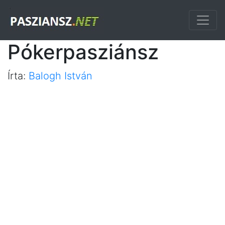
Pókerpasziánsz
Írta:
Balogh István