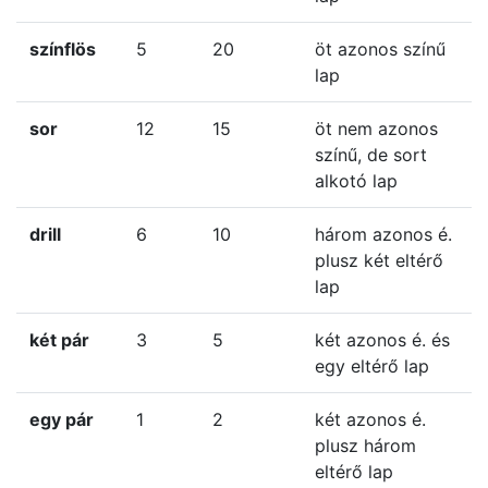
színflös
5
20
öt azonos színű
lap
sor
12
15
öt nem azonos
színű, de sort
alkotó lap
drill
6
10
három azonos é.
plusz két eltérő
lap
két pár
3
5
két azonos é. és
egy eltérő lap
egy pár
1
2
két azonos é.
plusz három
eltérő lap