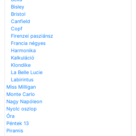
Bisley
Bristol
Canfield
Copf
Firenzei pasziánsz
Francia négyes
Harmonika
Kalkuláció
Klondike
La Belle Lucie
Labirintus
Miss Milligan
Monte Carlo
Nagy Napóleon
Nyolc oszlop
Óra
Péntek 13
Piramis