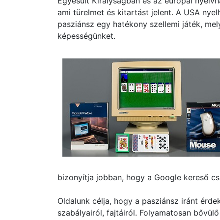
Egyesült Királyságban és az európai nyelv
ami türelmet és kitartást jelent. A USA nye
pasziánsz egy hatékony szellemi játék, mel
képességünket.
bizonyítja jobban, hogy a Google kereső cs
Oldalunk célja, hogy a pasziánsz iránt érde
szabályairól, fajtáiról. Folyamatosan bővül