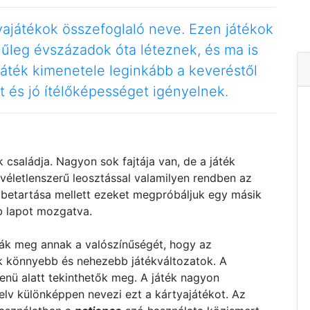
ajátékok összefoglaló neve. Ezen játékok
nűleg évszázadok óta léteznek, és ma is
játék kimenetele leginkább a keveréstől
 és jó ítélőképességet igényelnek.
családja. Nagyon sok fajtája van, de a játék
véletlenszerű leosztással valamilyen rendben az
 betartása mellett ezeket megpróbáljuk egy másik
b lapot mozgatva.
ák meg annak a valószínűségét, hogy az
ak könnyebb és nehezebb játékváltozatok. A
nü alatt tekinthetők meg. A játék nagyon
yelv különképpen nevezi ezt a kártyajátékot. Az