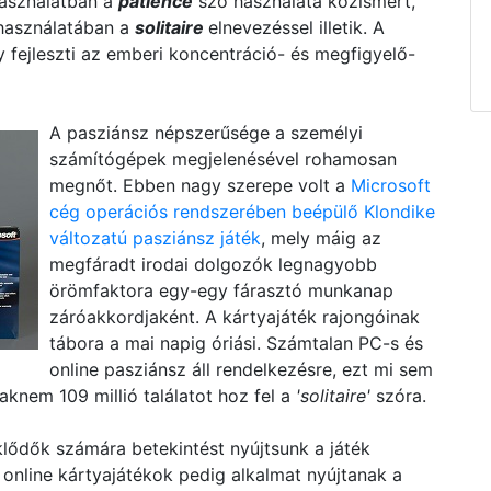
használatban a
patience
szó használata közismert,
lhasználatában a
solitaire
elnevezéssel illetik. A
y fejleszti az emberi koncentráció- és megfigyelő-
A pasziánsz népszerűsége a személyi
számítógépek megjelenésével rohamosan
megnőt. Ebben nagy szerepe volt a
Microsoft
cég operációs rendszerében beépülő Klondike
változatú pasziánsz játék
, mely máig az
megfáradt irodai dolgozók legnagyobb
örömfaktora egy-egy fárasztó munkanap
záróakkordjaként. A kártyajáték rajongóinak
tábora a mai napig óriási. Számtalan PC-s és
online pasziánsz áll rendelkezésre, ezt mi sem
aknem 109 millió találatot hoz fel a
'solitaire'
szóra.
klődők számára betekintést nyújtsunk a játék
ő online kártyajátékok pedig alkalmat nyújtanak a