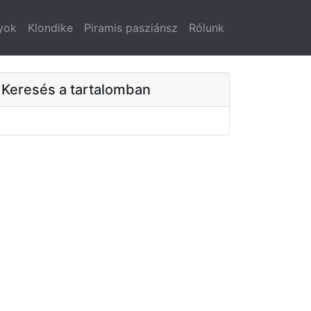
yok
Klondike
Piramis pasziánsz
Rólunk
Keresés a tartalomban