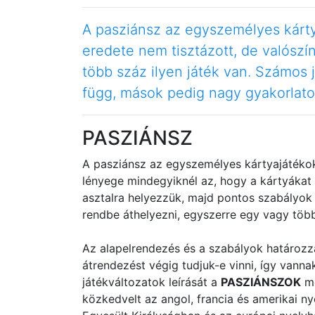
A pasziánsz az egyszemélyes kárty
eredete nem tisztázott, de valószí
több száz ilyen játék van. Számos 
függ, mások pedig nagy gyakorlatot
PASZIÁNSZ
A pasziánsz az egyszemélyes kártyajátékok 
lényege mindegyiknél az, hogy a kártyákat 
asztalra helyezzük, majd pontos szabályok
rendbe áthelyezni, egyszerre egy vagy töb
Az alapelrendezés és a szabályok határozz
átrendezést végig tudjuk-e vinni, így vann
játékváltozatok leírását a
PASZIÁNSZOK
me
közkedvelt az angol, francia és amerikai n