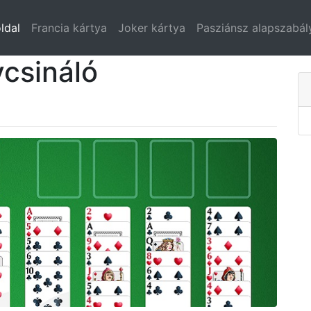
ldal
Francia kártya
Joker kártya
Pasziánsz alapszabál
csináló