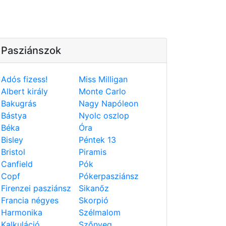
Pasziánszok
Adós fizess!
Miss Milligan
Albert király
Monte Carlo
Bakugrás
Nagy Napóleon
Bástya
Nyolc oszlop
Béka
Óra
Bisley
Péntek 13
Bristol
Piramis
Canfield
Pók
Copf
Pókerpasziánsz
Firenzei pasziánsz
Sikanőz
Francia négyes
Skorpió
Harmonika
Szélmalom
Kalkuláció
Szőnyeg